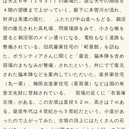
は天文６年（１５３７）の築城だ。急な天守の階段を
４階の望楼まで上がっていく。眼下に木曽川が流れ、
対岸は美濃の国だ。 ふたたび中山道へもどる。鵜沼
宿の復元された高札場、問屋場跡をみて、小さな橋を
渡ると鵜沼宿のメイン通りになる。電柱もなく道路も
整備されている。旧武藤家住宅の「町屋館」を訪ね
た。ボランティアさんに聞くと「最近、脇本陣を含め
宿場のまちなみが整備」されたという。外にでて復元
された脇本陣などを案内していただいた。坂井家住宅
（丸一屋）、梅田吉道家住宅（茗荷屋）などは国の有
形文化財に登録されている。 宿場の近くに「衣装塚
古墳」がある。この古墳は直径５２ｍ、高さは７ｍあ
る。築造年代は４世紀から５世紀だという。小道があ
ったので上がってみた。古墳の頂上にはたくさんの石