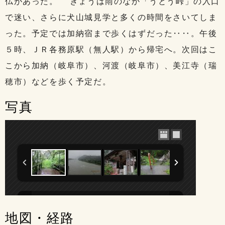
仏があった。 きょうは雨のなか「うとう峠」の入口
で迷い、さらに犬山城見学と多くの時間をさいてしま
った。予定では加納宿まで歩くはずだった‥‥。午後
５時、ＪＲ各務原駅（無人駅）から帰宅へ。次回はこ
こから加納（岐阜市）、河渡（岐阜市）、美江寺（瑞
穂市）などを歩く予定だ。
写真
地図・経路