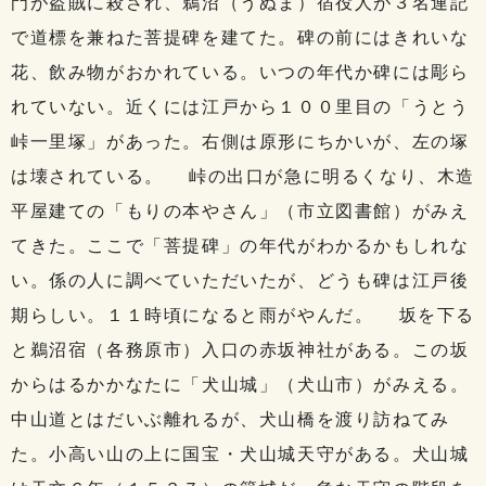
門が盗賊に殺され、鵜沼（うぬま）宿役人が３名連記
で道標を兼ねた菩提碑を建てた。碑の前にはきれいな
花、飲み物がおかれている。いつの年代か碑には彫ら
れていない。近くには江戸から１００里目の「うとう
峠一里塚」があった。右側は原形にちかいが、左の塚
は壊されている。 峠の出口が急に明るくなり、木造
平屋建ての「もりの本やさん」（市立図書館）がみえ
てきた。ここで「菩提碑」の年代がわかるかもしれな
い。係の人に調べていただいたが、どうも碑は江戸後
期らしい。１１時頃になると雨がやんだ。 坂を下る
と鵜沼宿（各務原市）入口の赤坂神社がある。この坂
からはるかかなたに「犬山城」（犬山市）がみえる。
中山道とはだいぶ離れるが、犬山橋を渡り訪ねてみ
た。小高い山の上に国宝・犬山城天守がある。犬山城