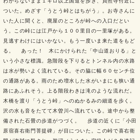
わからないまま１キロ以上国道を歩き、貞照寺付近に
ついた。めざす「うとう峠とはちがう」。お寺さんに
いた人に聞くと、廃屋のところが峠への入口だとい
う。この峠には江戸から１００里目の一里塚がある。
見逃すわけにはいかない。もう一度いま来た道をもど
る。 あった！ 木にかけられた「中山道おりる」と
いう小さな標識。急階段を下りるとトンネル内の水路
は水が勢いよく流れている。その脇に幅６０センチ位
の通路がある。雨のため増水した水がいまにも狭い通
路にあふれそう。上る階段わきは滝のような流れだ。
木橋を渡り「うとう峠」へのぬかるみの細道を歩く。
沢の水も音をたてて木曽川へ流れている。途中から整
備された石畳の歩道がつづく。 歩道の近くに「小田
原宿喜右衛門菩提碑」が目についた。この峠で喜右衛