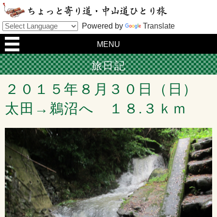
Powered by
Translate
MENU
旅日記
２０１５年８月３０日（日）
太田→鵜沼へ １８.３ｋｍ