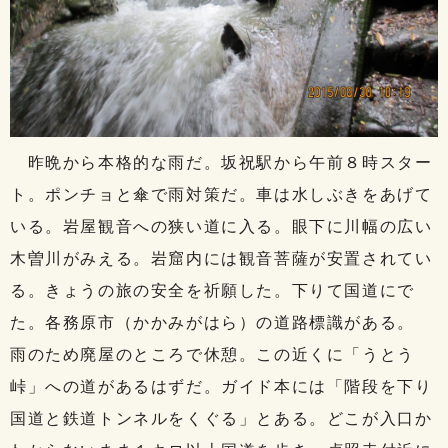
昨晩から本格的な雨だ。坂祝駅から午前８時スター
ト。ポンチョと傘で雨対策だ。車は水しぶきをあげて
いる。岩屋観音への狭い道に入る。眼下に川幅の広い
木曽川がみえる。岩窟内には観音菩薩が安置されてい
る。きょうの旅の安全を祈願した。下りて国道にで
た。各務原市（かかみがはら）の道路標識がある。
雨のため廃屋のところで休憩。この近くに「うとう
峠」への道があるはずだ。ガイド本には「階段を下り
国道と鉄道トンネルをくぐる」とある。どこが入口か